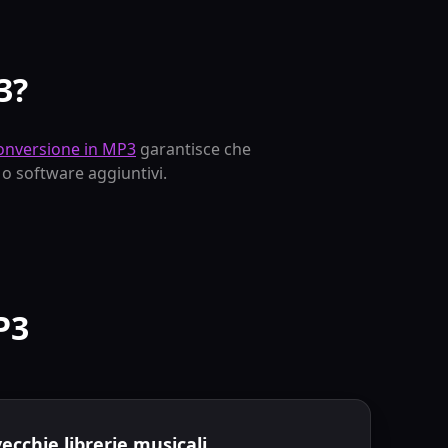
3?
onversione in MP3
garantisce che
 o software aggiuntivi.
P3
cchie librerie musicali