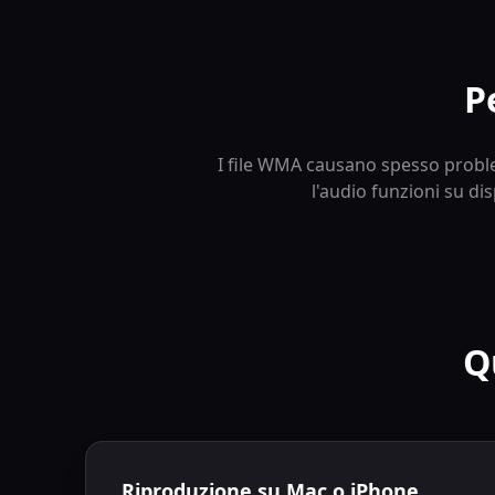
P
I file WMA causano spesso proble
l'audio funzioni su di
Q
Riproduzione su Mac o iPhone