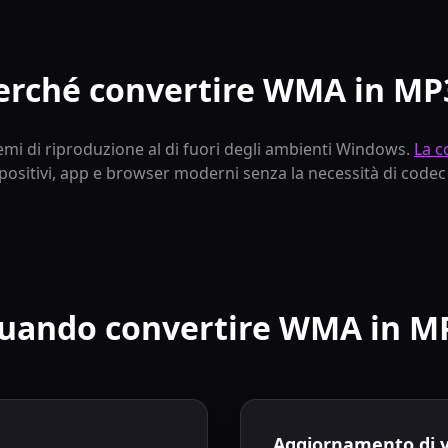
erché convertire WMA in MP
mi di riproduzione al di fuori degli ambienti Windows.
La c
spositivi, app e browser moderni senza la necessità di codec
uando convertire WMA in M
Aggiornamento di ve