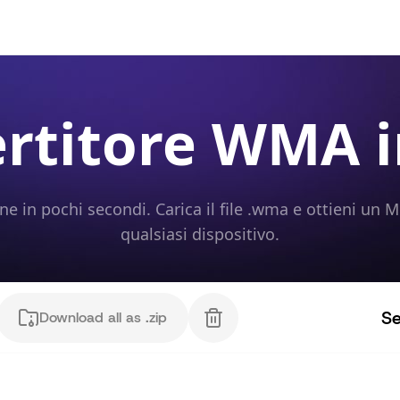
rtitore WMA 
e in pochi secondi. Carica il file .wma e ottieni un 
qualsiasi dispositivo.