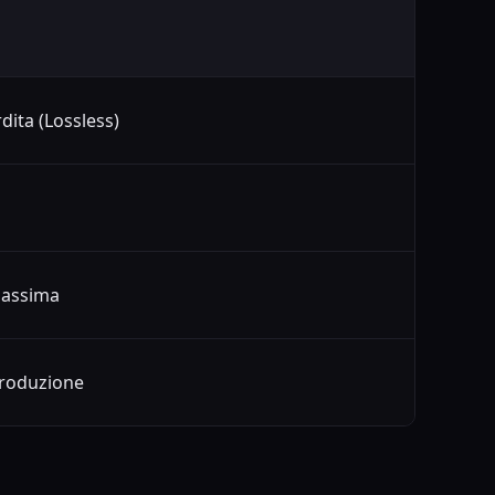
dita (Lossless)
massima
produzione