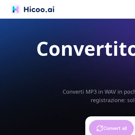
Convertit
Converti MP3 in WAV in poch
registrazione: so