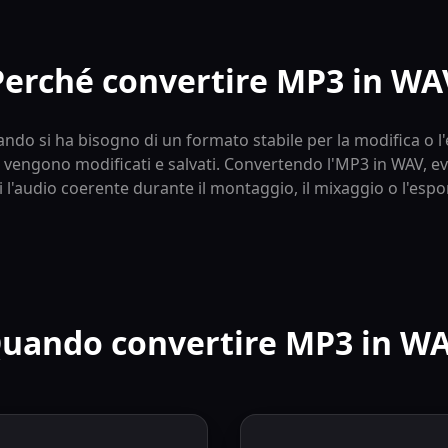
Perché convertire MP3 in WA
ndo si ha bisogno di un formato stabile per la modifica o l'e
 vengono modificati e salvati. Convertendo l'MP3 in WAV, ev
 l'audio coerente durante il montaggio, il mixaggio o l'espo
uando convertire MP3 in W