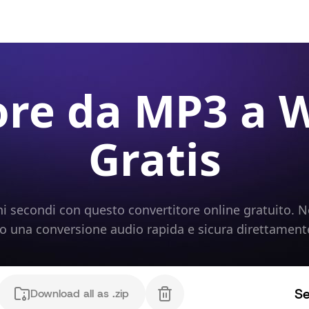
ore da MP3 a 
Gratis
i secondi con questo convertitore online gratuito.
lo una conversione audio rapida e sicura direttament