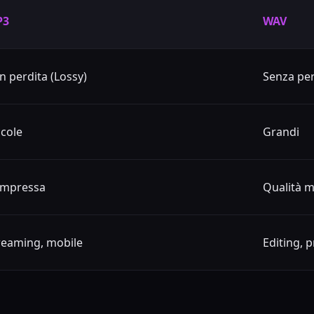
P3
WAV
n perdita (Lossy)
Senza per
ccole
Grandi
mpressa
Qualità 
reaming, mobile
Editing, 