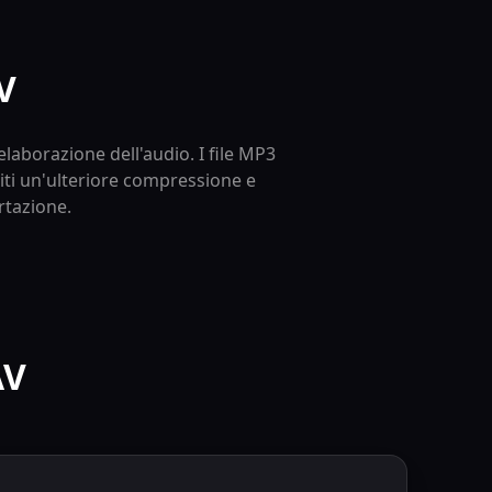
V
laborazione dell'audio. I file MP3
iti un'ulteriore compressione e
rtazione.
AV