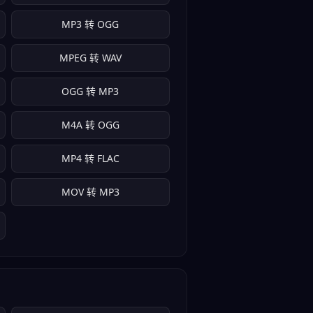
MP3 转 OGG
MPEG 转 WAV
OGG 转 MP3
M4A 转 OGG
MP4 转 FLAC
MOV 转 MP3